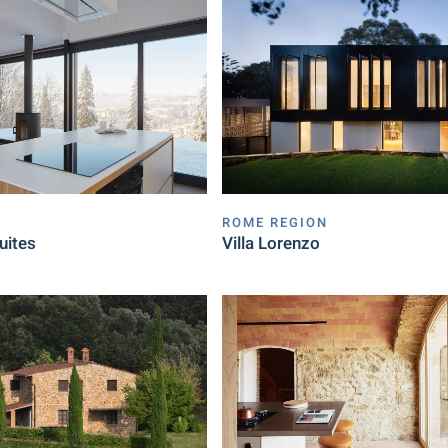
ROME REGION
uites
Villa Lorenzo