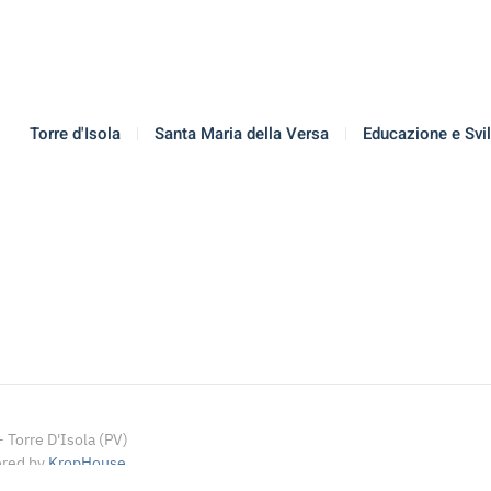
Torre d'Isola
Santa Maria della Versa
Educazione e Svi
Torre D'Isola (PV)
ered by
KropHouse
.